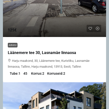
125€
ARHIIV
Läänemere tee 30, Lasnamäe linnaosa
Harju maakond, 30, Läänemere tee, Kuristiku, Lasnamäe
linnaosa, Tallinn, Harju maakond, 13913, Eesti, Tallinn
Tube:
1
45
Korrus:
2
Korruseid:
2