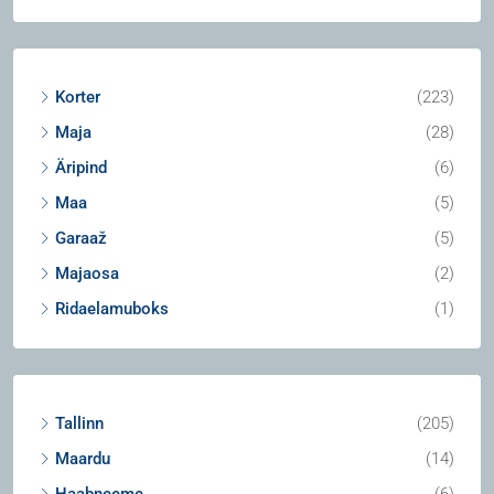
Korter
(223)
Maja
(28)
Äripind
(6)
Maa
(5)
Garaaž
(5)
Majaosa
(2)
Ridaelamuboks
(1)
Tallinn
(205)
Maardu
(14)