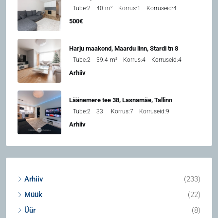
Tube:
2
40
m²
Korrus:
1
Korruseid:
4
500€
Harju maakond, Maardu linn, Stardi tn 8
Tube:
2
39.4
m²
Korrus:
4
Korruseid:
4
Arhiiv
Läänemere tee 38, Lasnamäe, Tallinn
Tube:
2
33
Korrus:
7
Korruseid:
9
Arhiiv
Arhiiv
(233)
Müük
(22)
Üür
(8)