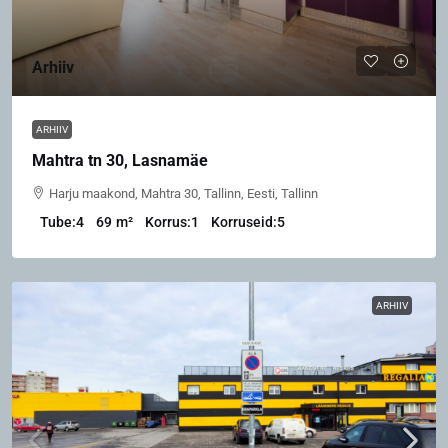
Arhiiv
ARHIIV
Mahtra tn 30, Lasnamäe
Harju maakond, Mahtra 30, Tallinn, Eesti, Tallinn
Tube:
4
69
m²
Korrus:
1
Korruseid:
5
ARHIIV