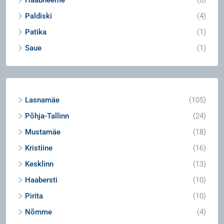
Haabneeme
(6)
Paldiski
(4)
Patika
(1)
Saue
(1)
Lasnamäe
(105)
Põhja-Tallinn
(24)
Mustamäe
(18)
Kristiine
(16)
Kesklinn
(13)
Haabersti
(10)
Pirita
(10)
Nõmme
(4)