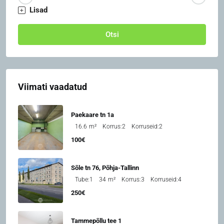
Lisad
Otsi
Viimati vaadatud
Paekaare tn 1a
16.6
m²
Korrus:
2
Korruseid:
2
100€
Sõle tn 76, Põhja-Tallinn
Tube:
1
34
m²
Korrus:
3
Korruseid:
4
250€
Tammepõllu tee 1