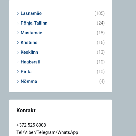
Lasnamäe
(105)
Põhja-Tallinn
(24)
Mustamäe
(18)
Kristiine
(16)
Kesklinn
(13)
Haabersti
(10)
Pirita
(10)
Nõmme
(4)
Kontakt
+372 525 8008
Tel/Viber/Telegram/WhatsApp