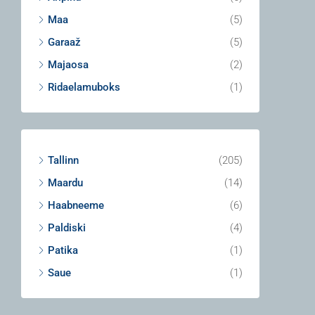
Maa
(5)
Garaaž
(5)
Majaosa
(2)
Ridaelamuboks
(1)
Tallinn
(205)
Maardu
(14)
Haabneeme
(6)
Paldiski
(4)
Patika
(1)
Saue
(1)