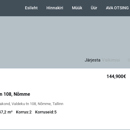
Esileht
Hinnakiri
Müük
Üür
AVA OTSING
Järjesta
Vaikimisi
144,900€
tn 108, Nõmme
akond, Valdeku tn 108, Nõmme, Tallinn
47,2
m²
Korrus:
2
Korruseid:
5