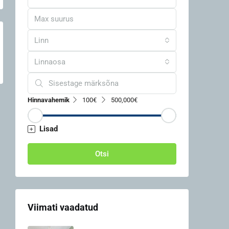
Linn
Linnaosa
Hinnavahemik
100€
500,000€
Lisad
Otsi
Viimati vaadatud