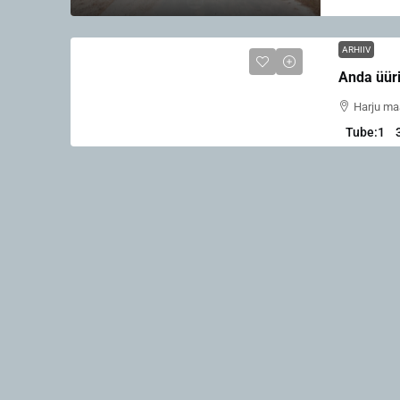
ARHIIV
Anda üüri
Harju maa
Tube:
1