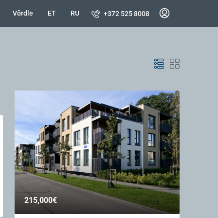
Võrdle
ET
RU
+372 525 8008
215,000€