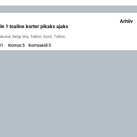
Arhiiv
le 1 toaline korter pikaks ajaks
kond, Nelgi 30a, Tallinn, Eesti, Tallinn
31
Korrus:
5
Korruseid:
5