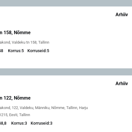
Arhiiv
tn 158, Nõmme
kond, Valdeku tn 158, Tallinn
48
Korrus:
5
Korruseid:
5
Arhiiv
tn 122, Nõmme
akond, 122, Valdeku, Männiku, Nõmme, Tallinn, Harju
15, Eesti, Tallinn
48,8
Korrus:
3
Korruseid:
3