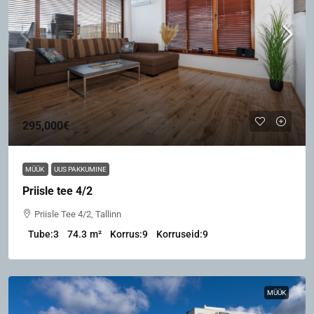
295,000€
MÜÜK
UUS PAKKUMINE
Priisle tee 4/2
Priisle Tee 4/2, Tallinn
Tube:
3
74.3
m²
Korrus:
9
Korruseid:
9
MÜÜK