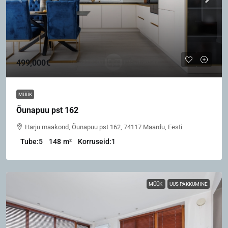
499,000€
MÜÜK
Õunapuu pst 162
Harju maakond, Õunapuu pst 162, 74117 Maardu, Eesti
Tube:
5
148
m²
Korruseid:
1
MÜÜK
UUS PAKKUMINE