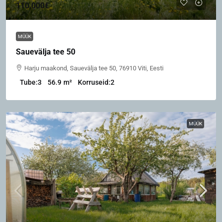
110,000€
MÜÜK
Sauevälja tee 50
Harju maakond, Sauevälja tee 50, 76910 Viti, Eesti
Tube:
3
56.9
m²
Korruseid:
2
MÜÜK