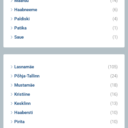
Maardu
(14)
Haabneeme
(6)
Paldiski
(4)
Patika
(1)
Saue
(1)
Lasnamäe
(105)
Põhja-Tallinn
(24)
Mustamäe
(18)
Kristiine
(16)
Kesklinn
(13)
Haabersti
(10)
Pirita
(10)