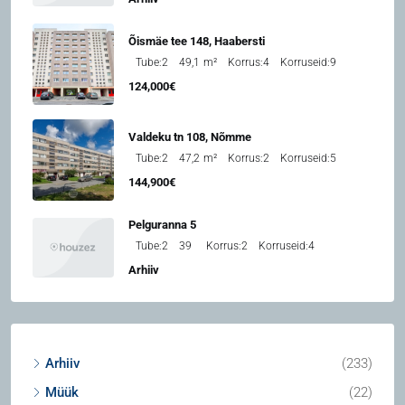
Õismäe tee 148, Haabersti
Tube:
2
49,1
m²
Korrus:
4
Korruseid:
9
124,000€
Valdeku tn 108, Nõmme
Tube:
2
47,2
m²
Korrus:
2
Korruseid:
5
144,900€
Pelguranna 5
Tube:
2
39
Korrus:
2
Korruseid:
4
Arhiiv
Arhiiv
(233)
Müük
(22)