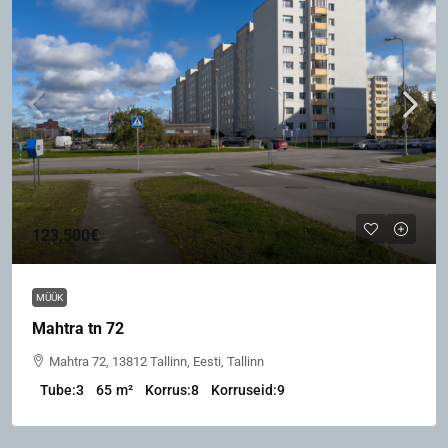
123,500€
MÜÜK
Mahtra tn 72
Mahtra 72, 13812 Tallinn, Eesti, Tallinn
Tube:
3
65
m²
Korrus:
8
Korruseid:
9