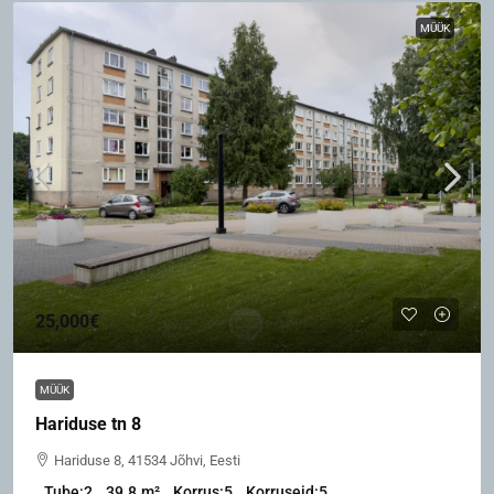
MÜÜK
25,000€
MÜÜK
Hariduse tn 8
Hariduse 8, 41534 Jõhvi, Eesti
Tube:
2
39.8
m²
Korrus:
5
Korruseid:
5