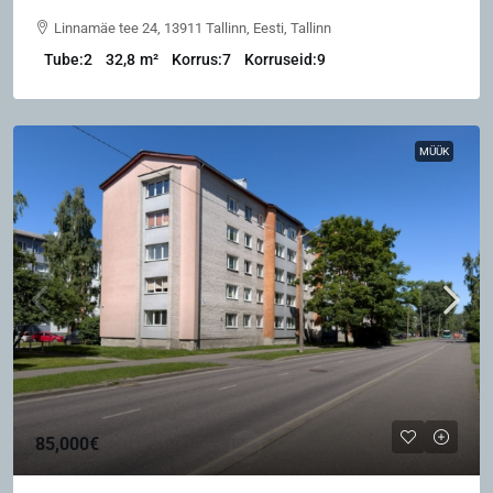
Linnamäe tee 24, 13911 Tallinn, Eesti, Tallinn
Tube:
2
32,8
m²
Korrus:
7
Korruseid:
9
MÜÜK
85,000€