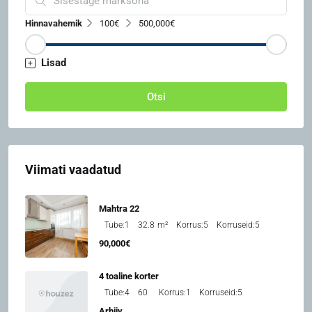
Hinnavahemik
100€
500,000€
Lisad
Otsi
Viimati vaadatud
Mahtra 22
Tube:
1
32.8
m²
Korrus:
5
Korruseid:
5
90,000€
4 toaline korter
Tube:
4
60
Korrus:
1
Korruseid:
5
Arhiiv