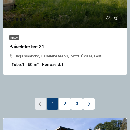
45,000€
MÜÜK
Paiselehe tee 21
Harju maakond, Paiselehe tee 21, 74220 Ülgase, Eesti
Tube:
1
60
m²
Korruseid:
1
1
2
3