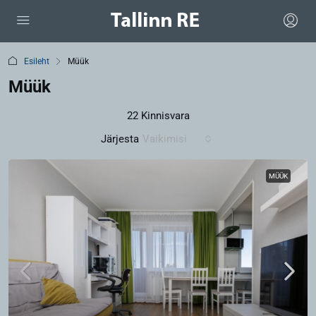
Esileht
Müük
Müük
22 Kinnisvara
Järjesta
Vaikimisi
MÜÜK