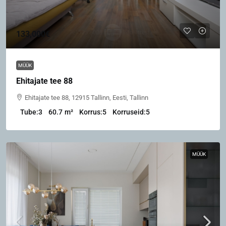
133,000€
MÜÜK
Ehitajate tee 88
Ehitajate tee 88, 12915 Tallinn, Eesti, Tallinn
Tube:
3
60.7
m²
Korrus:
5
Korruseid:
5
MÜÜK