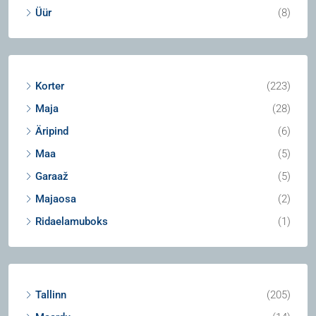
Üür
(8)
Korter
(223)
Maja
(28)
Äripind
(6)
Maa
(5)
Garaaž
(5)
Majaosa
(2)
Ridaelamuboks
(1)
Tallinn
(205)