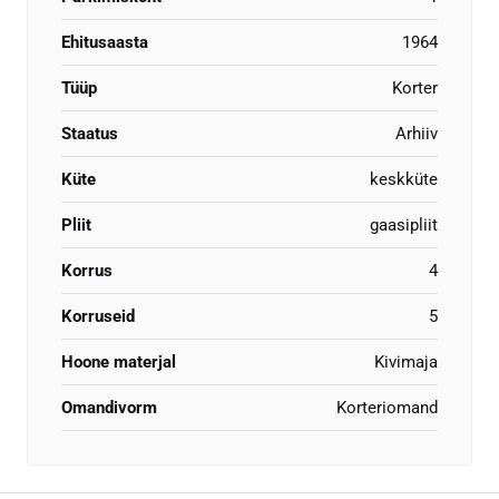
Ehitusaasta
1964
Tüüp
Korter
Staatus
Arhiiv
Küte
keskküte
Pliit
gaasipliit
Korrus
4
Korruseid
5
Hoone materjal
Kivimaja
Omandivorm
Korteriomand