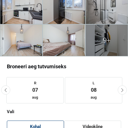
9+
Broneeri aeg tutvumiseks
R
L
07
08
aug
aug
Vali
Kohal
Videokõne