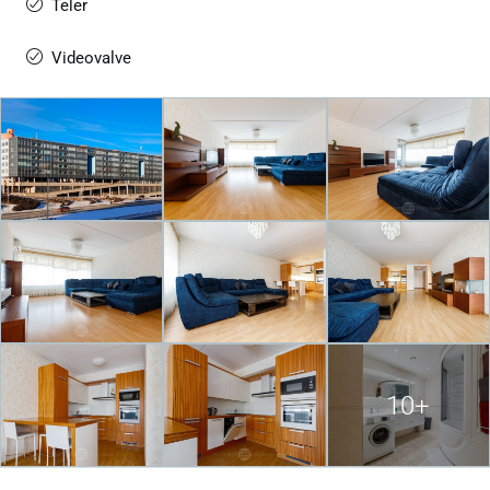
Teler
Videovalve
10+