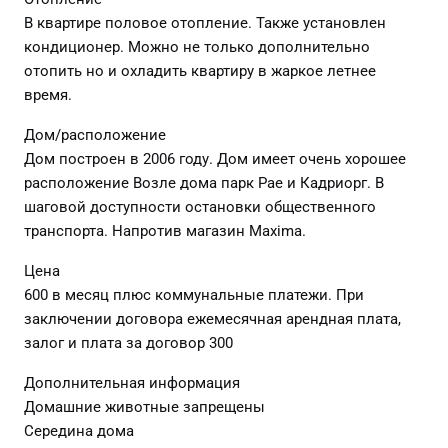
В квартире половое отопление. Также установлен
кондиционер. Можно не только дополнительно
отопить но и охладить квартиру в жаркое летнее
время.
Дом/расположение
Дом построен в 2006 году. Дом имеет очень хорошее
расположение Возле дома парк Pae и Кадриорг. В
шаговой доступности остановки общественного
транспорта. Напротив магазин Maxima.
Цена
600 в месяц плюс коммунальные платежи. При
заключении договора ежемесячная арендная плата,
залог и плата за договор 300
Дополнительная информация
Домашние животные запрещены
Середина дома