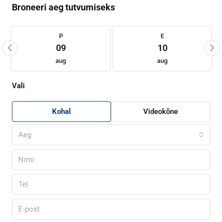
Broneeri aeg tutvumiseks
P
E
09
10
aug
aug
Vali
Kohal
Videokõne
Aeg