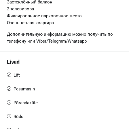
Застеклённый балкон
2 телевизора
Фиксированное парковочное место
Очень теплая квартира
Дополнительную информацию можно получить по
телефону или Viber/Telegram/Whatsapp
Lisad
Lift
Pesumasin
Põrandaküte
Rõdu