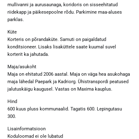
mullivanni ja aurusaunaga, koridoris on sisseehitatud
riidekapp ja päikesepoolne rõdu. Parkimine maa-aluses
parklas.
Küte
Korteris on põrandaküte. Samuti on paigaldatud
konditsioneer. Lisaks lisaküttele saate kuumal suvel
korterit ka jahutada.
Maja/asukoht
Maja on ehitatud 2006 aastal. Maja on väga hea asukohaga
maja lähedal Paepark ja Kadriorg. Ühistranspordi peatused
jalutuskäigu kaugusel. Vastas on Maxima kauplus.
Hind
600 kuus pluss kommunaalid. Tagatis 600. Lepingutasu
300.
Lisainformatsioon
Koduloomad ei ole lubatud