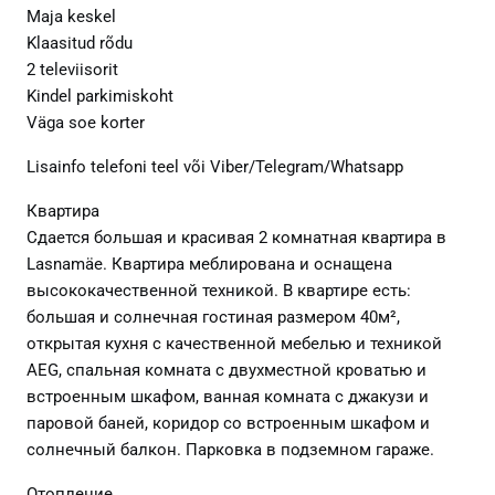
Maja keskel
Klaasitud rõdu
2 televiisorit
Kindel parkimiskoht
Väga soe korter
Lisainfo telefoni teel või Viber/Telegram/Whatsapp
Квартира
Сдается большая и красивая 2 комнатная квартира в
Lasnamäe. Квартира меблирована и оснащена
высококачественной техникой. В квартире есть:
большая и солнечная гостиная размером 40м²,
открытая кухня с качественной мебелью и техникой
AEG, спальная комната с двухместной кроватью и
встроенным шкафом, ванная комната с джакузи и
паровой баней, коридор со встроенным шкафом и
солнечный балкон. Парковка в подземном гараже.
Отопление