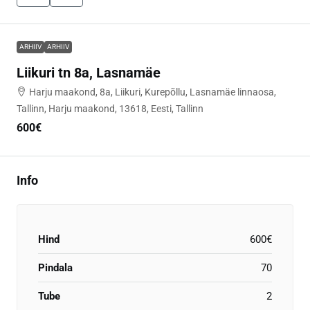
ARHIIV
ARHIIV
Liikuri tn 8a, Lasnamäe
Harju maakond, 8a, Liikuri, Kurepõllu, Lasnamäe linnaosa,
Tallinn, Harju maakond, 13618, Eesti, Tallinn
600€
Info
Hind
600€
Pindala
70
Tube
2