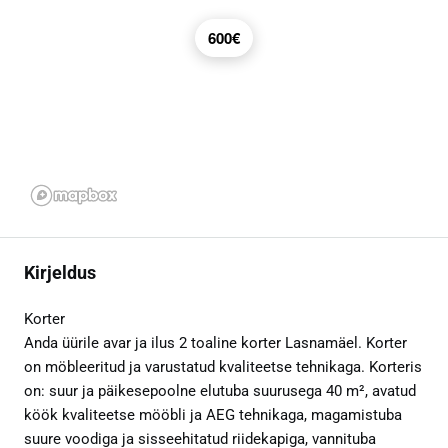
600€
Kirjeldus
Korter
Anda üürile avar ja ilus 2 toaline korter Lasnamäel. Korter
on möbleeritud ja varustatud kvaliteetse tehnikaga. Korteris
on: suur ja päikesepoolne elutuba suurusega 40 m², avatud
köök kvaliteetse mööbli ja AEG tehnikaga, magamistuba
suure voodiga ja sisseehitatud riidekapiga, vannituba