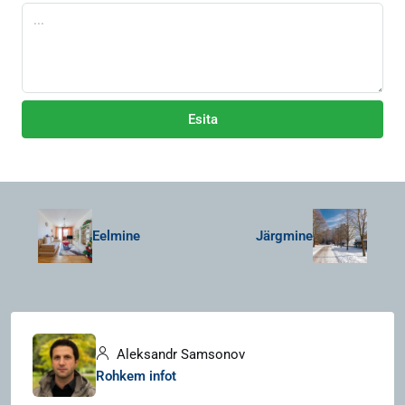
Esita
Eelmine
Järgmine
Aleksandr Samsonov
Rohkem infot