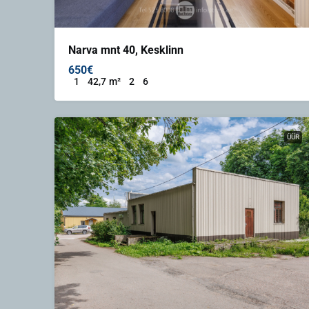
Narva mnt 40, Kesklinn
650€
1
42,7
m²
2
6
ÜÜR