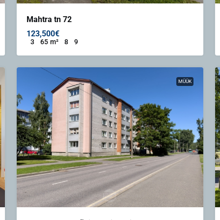
Mahtra tn 72
123,500€
3
65
m²
8
9
MÜÜK