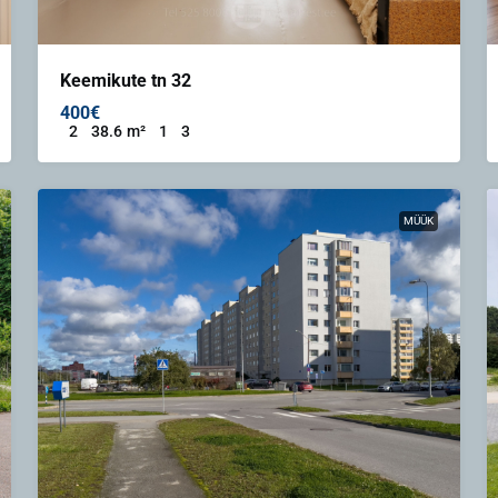
Keemikute tn 32
400€
2
38.6
m²
1
3
MÜÜK