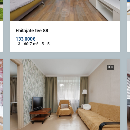
Ehitajate tee 88
133,000€
3
60.7
m²
5
5
ÜÜR