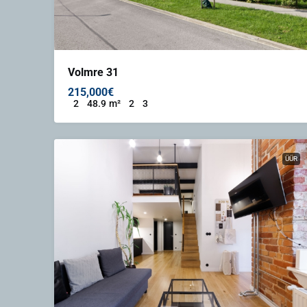
Volmre 31
215,000€
2
48.9
m²
2
3
ÜÜR