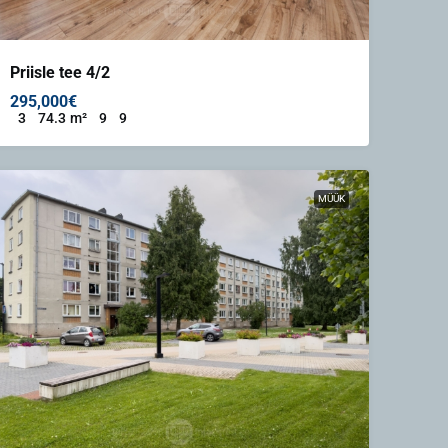
Priisle tee 4/2
295,000€
3
74.3
m²
9
9
MÜÜK