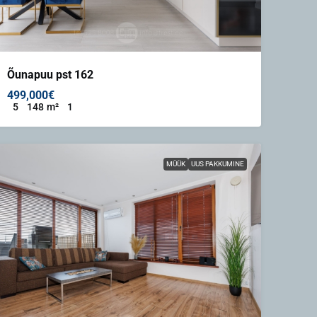
Õunapuu pst 162
499,000€
5
148
m²
1
MÜÜK
UUS PAKKUMINE