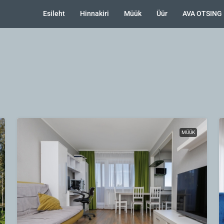
Esileht
Hinnakiri
Müük
Üür
AVA OTSING
MÜÜK