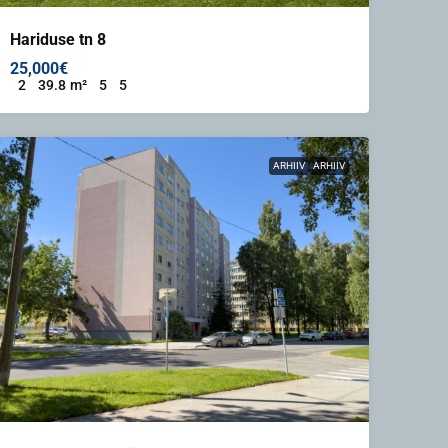
Hariduse tn 8
25,000€
2
39.8
m²
5
5
ARHIIV
ARHIIV