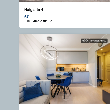
Haigla tn 4
6€
10
402.2
m²
2
MÜÜK
BRONEERITUD