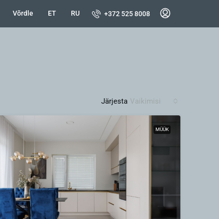
Võrdle
ET
RU
+372 525 8008
Järjesta
Vaikimisi
MÜÜK