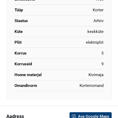
Tüüp
Korter
Staatus
Arhiiv
Küte
keskküte
Pliit
elektripliit
Korrus
5
Korruseid
9
Hoone materjal
Kivimaja
Omandivorm
Korteriomand
Aadress
Ava Google Maps