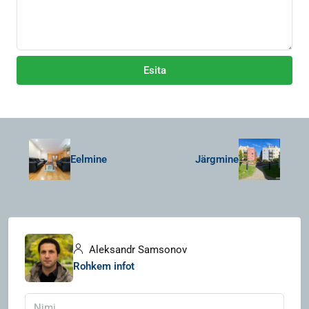
Esita
Eelmine
Järgmine
Aleksandr Samsonov
Rohkem infot