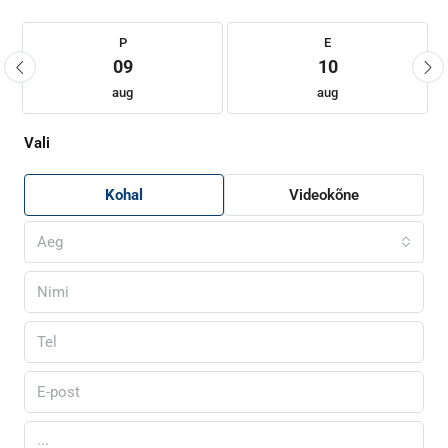
P
E
09
10
aug
aug
Vali
Kohal
Videokõne
Aeg