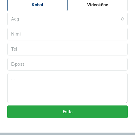
Kohal
Videokõne
Aeg
Esita