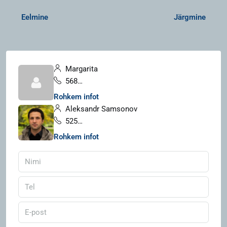
Eelmine
Järgmine
Margarita
56814011
Rohkem infot
Aleksandr Samsonov
5258008
Rohkem infot