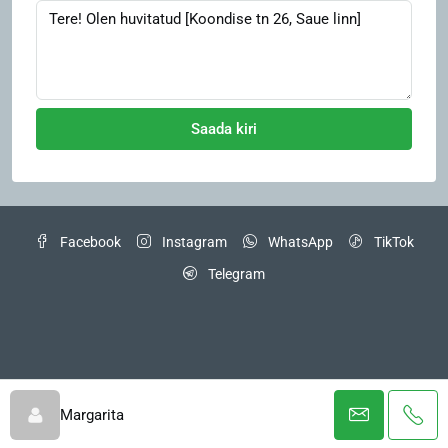
Saada kiri
Facebook
Instagram
WhatsApp
TikTok
Telegram
© Lisainfo telefoni teel 525 8008 Tel/Viber/Telegram/WhatsApp või
info@trest.ee
Margarita