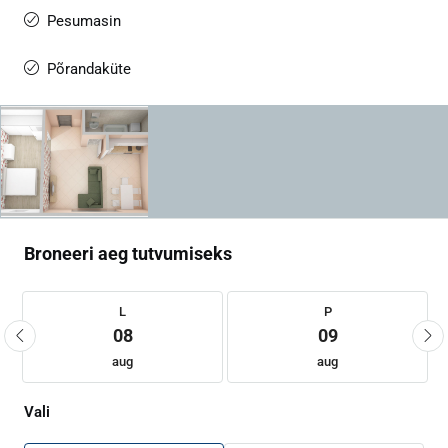
Pesumasin
Põrandaküte
Broneeri aeg tutvumiseks
L
P
08
09
aug
aug
Vali