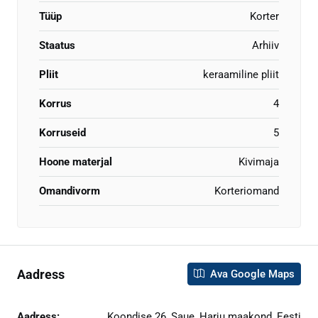
Tüüp
Korter
Staatus
Arhiiv
Pliit
keraamiline pliit
Korrus
4
Korruseid
5
Hoone materjal
Kivimaja
Omandivorm
Korteriomand
Aadress
Ava Google Maps
Aadress:
Koondise 26, Saue, Harju maakond, Eesti